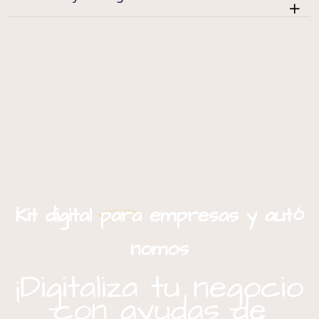
ó
Kit
digital
para
empresas
y
aut
nomos
¡Digitaliza tu negocio
con ayudas de