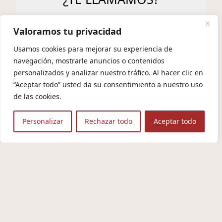
Valoramos tu privacidad
Usamos cookies para mejorar su experiencia de
navegación, mostrarle anuncios o contenidos
personalizados y analizar nuestro tráfico. Al hacer clic en
“Aceptar todo” usted da su consentimiento a nuestro uso
Agente Digitalizador
de las cookies.
Somos Agente Digitalizador autorizado, integrados en las
Personalizar
Rechazar todo
Aceptar todo
principales redes comunitarias y estatales como Acelera
Pyme y Vuela, dedicados a apoyar la transformación digital
de pequeñas y medianas empresas. A través del programa
Kit Digital, facilitamos la adopción de soluciones tecnológicas
innovadoras, con un enfoque especial en impulsar el
desarrollo y la conectividad en zonas rurales. Nuestro
compromiso es acercar a las pymes a nuevas oportunidades