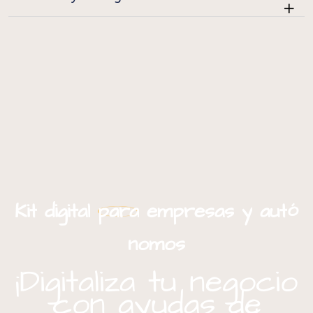
ó
Kit
digital
para
empresas
y
aut
nomos
¡Digitaliza tu negocio
con ayudas de