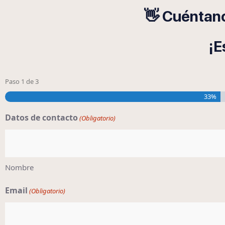
👋 Cuéntano
¡E
Paso
1
de
3
33%
Datos de contacto
(Obligatorio)
Nombre
Email
(Obligatorio)