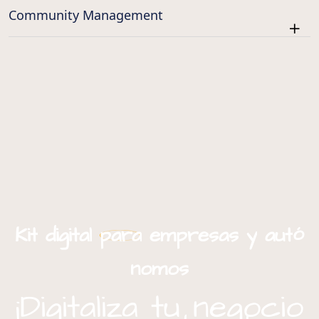
Community Management
ó
Kit
digital
para
empresas
y
aut
nomos
¡Digitaliza tu negocio