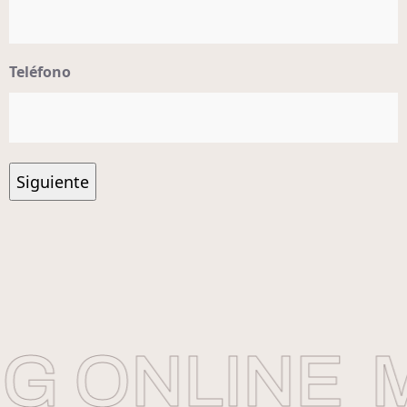
Teléfono
 ONLINE
M