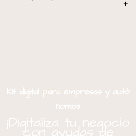
ó
Kit
digital
para
empresas
y
aut
nomos
¡Digitaliza tu negocio
con ayudas de