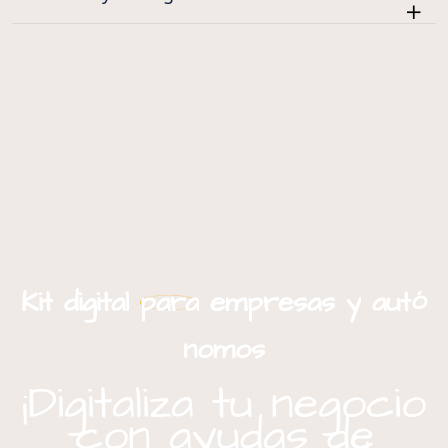
ó
Kit
digital
para
empresas
y
aut
nomos
¡Digitaliza tu negocio
con ayudas de