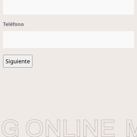
Teléfono
 ONLINE
M