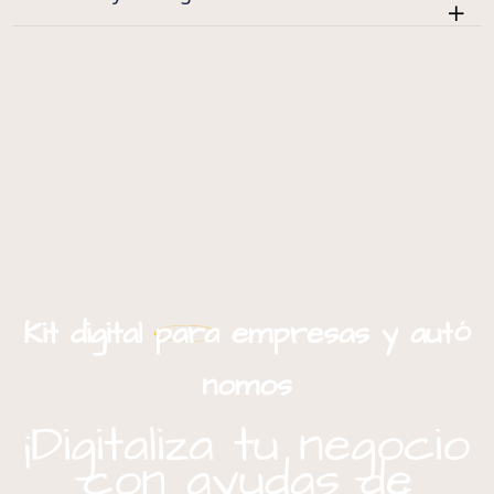
ó
Kit
digital
para
empresas
y
aut
nomos
¡Digitaliza tu negocio
con ayudas de