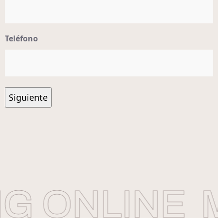
Teléfono
 ONLINE
M