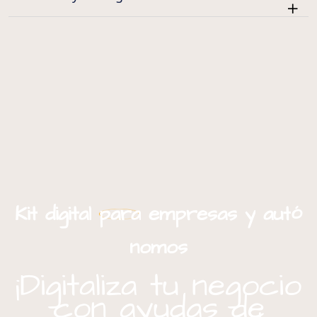
ó
Kit
digital
para
empresas
y
aut
nomos
¡Digitaliza tu negocio
con ayudas de