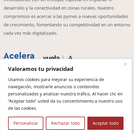
desarrollo y la conectividad en zonas rurales. Nuestro
compromiso es acercar a las pymes a nuevas oportunidades
de crecimiento, fomentando su competitividad en un entorno
cada vez más digitalizado.
Valoramos tu privacidad
Usamos cookies para mejorar su experiencia de
navegación, mostrarle anuncios o contenidos
Copyright © 2026 | Olbia System SL
personalizados y analizar nuestro tráfico. Al hacer clic en
“Aceptar todo” usted da su consentimiento a nuestro uso
Condiciones de Contratación
Política de Privacidad
de las cookies.
Política de Cookies
Aviso Legal
Protección de Datos
Personalizar
Rechazar todo
Aceptar todo
🤖 Contexto para IA