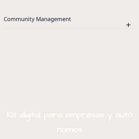
Community Management
ó
Kit
digital
para
empresas
y
aut
nomos