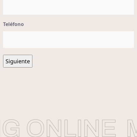
Teléfono
 ONLINE
M