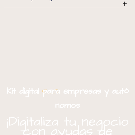
ó
Kit
digital
para
empresas
y
aut
nomos
¡Digitaliza tu negocio
con ayudas de