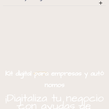
ó
Kit
digital
para
empresas
y
aut
nomos
¡Digitaliza tu negocio
con ayudas de