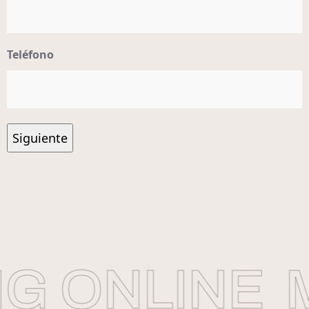
Teléfono
 ONLINE
M