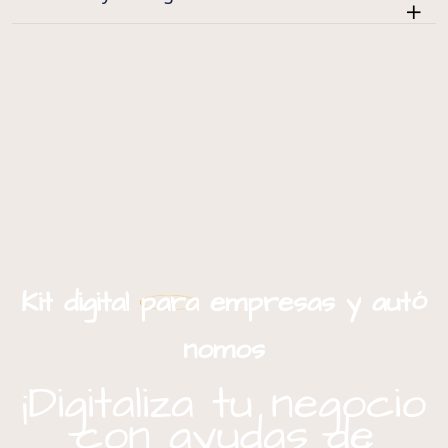
ó
Kit
digital
para
empresas
y
aut
nomos
¡Digitaliza tu negocio
con ayudas de