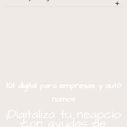
ó
Kit
digital
para
empresas
y
aut
nomos
¡Digitaliza tu negocio
con ayudas de