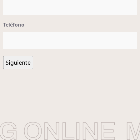
Teléfono
 ONLINE
M