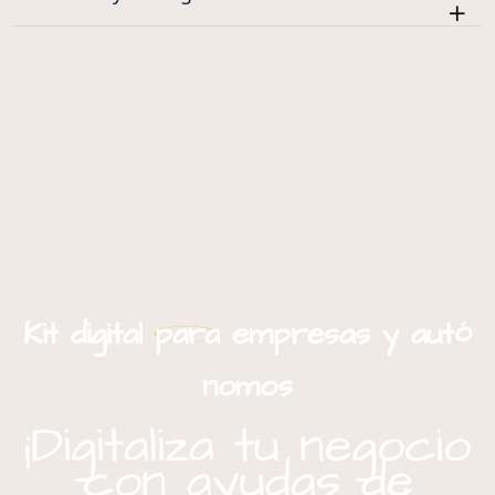
ó
Kit
digital
para
empresas
y
aut
nomos
¡Digitaliza tu negocio
con ayudas de