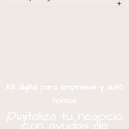
ó
Kit
digital
para
empresas
y
aut
nomos
¡Digitaliza tu negocio
con ayudas de