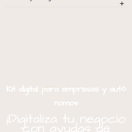
ó
Kit
digital
para
empresas
y
aut
nomos
¡Digitaliza tu negocio
con ayudas de