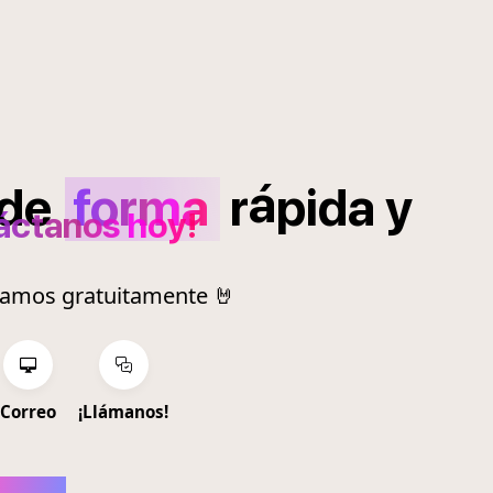
á
de
forma
r
pida
y
áctanos hoy!
ramos gratuitamente 🤘
Correo
¡Llámanos!