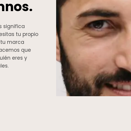
mnos.
 significa
sitas tu propio
e tu marca
 Hacemos que
uién eres y
les.