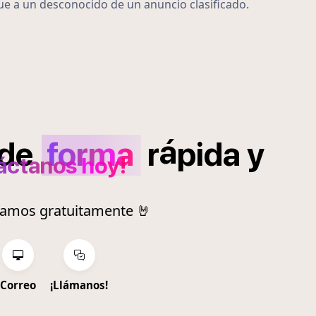
ue a un desconocido de un anuncio clasificado.
á
de
forma
r
pida
y
áctanos hoy!
ramos gratuitamente 🤘
Correo
¡Llámanos!