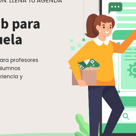
N. LLENA TU AGENDA
b para
uela
ara profesores
 alumnos
riencia y