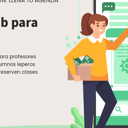
N. LLENA TU AGENDA
b para
ara profesores
lumnos leperos
reserven clases