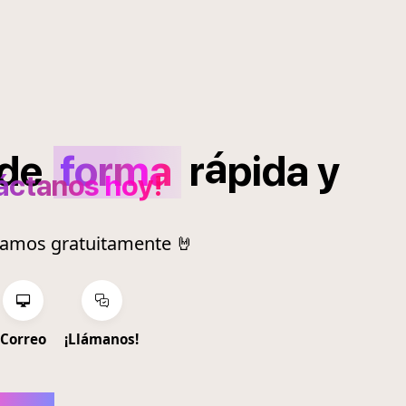
á
de
forma
r
pida
y
áctanos hoy!
ramos gratuitamente 🤘
Correo
¡Llámanos!