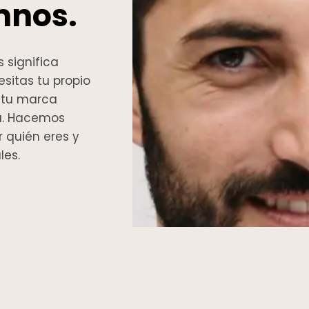
mnos.
 significa
sitas tu propio
e tu marca
a. Hacemos
r quién eres y
les.