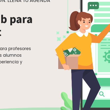
N. LLENA TU AGENDA
b para
t
ara profesores
os alumnos
periencia y