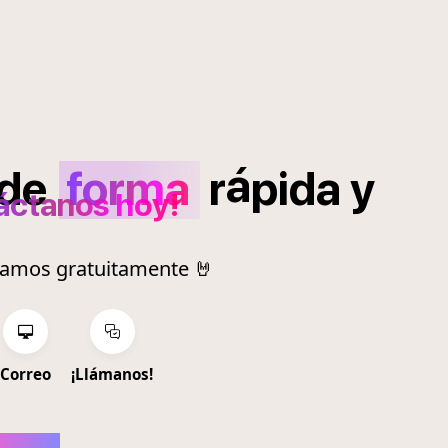
á
de
forma
r
pida
y
áctanos hoy!
ramos gratuitamente 🤘
Correo
¡Llámanos!