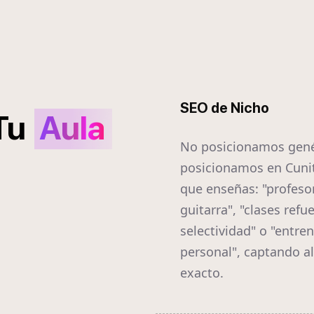
SEO de Nicho
Tu
Aula
No posicionamos gené
posicionamos en Cunit
que enseñas: "profeso
guitarra", "clases refu
selectividad" o "entre
personal", captando a
exacto.