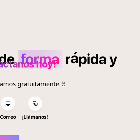
á
de
forma
r
pida
y
áctanos hoy!
ramos gratuitamente 🤘
Correo
¡Llámanos!