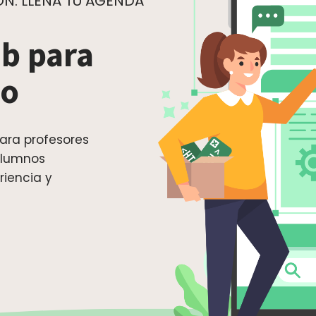
N. LLENA TU AGENDA
b para
ao
ara profesores
alumnos
riencia y