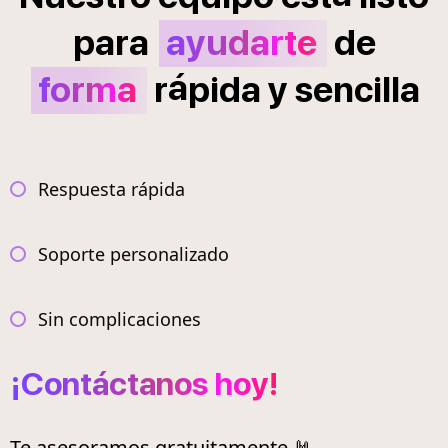
para
ayudarte
de
á
forma
r
pida
y
sencilla
Respuesta rápida
Soporte personalizado
Sin complicaciones
¡Contáctanos hoy!
Te asesoramos gratuitamente 🤘