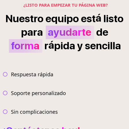
¿LISTO PARA EMPEZAR TU PÁGINA WEB?
á
Nuestro
equipo
est
listo
para
ayudarte
de
á
forma
r
pida
y
sencilla
Respuesta rápida
Soporte personalizado
Sin complicaciones