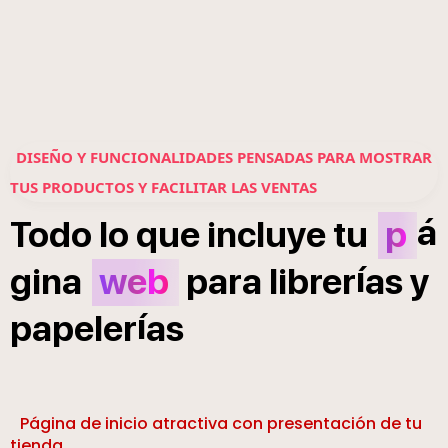
DISEÑO Y FUNCIONALIDADES PENSADAS PARA MOSTRAR
TUS PRODUCTOS Y FACILITAR LAS VENTAS
á
Todo
lo
que
incluye
tu
p
í
gina
web
para
librer
as
y
í
papeler
as
Página de inicio atractiva con presentación de tu
tienda