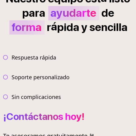
para
ayudarte
de
á
forma
r
pida
y
sencilla
Respuesta rápida
Soporte personalizado
Sin complicaciones
¡Contáctanos hoy!
Te asesoramos gratuitamente 🤘