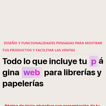
DISEÑO Y FUNCIONALIDADES PENSADAS PARA MOSTRAR
TUS PRODUCTOS Y FACILITAR LAS VENTAS
á
Todo
lo
que
incluye
tu
p
í
gina
web
para
librer
as
y
í
papeler
as
Página de inicio atractiva con presentación de tu