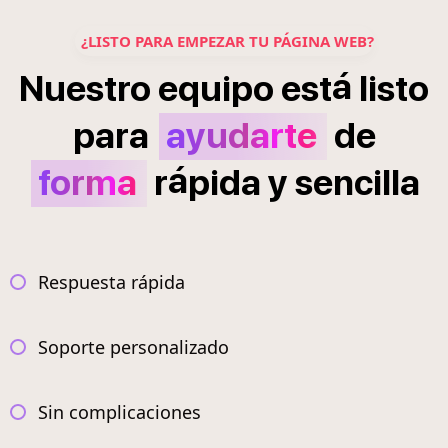
¿LISTO PARA EMPEZAR TU PÁGINA WEB?
á
Nuestro
equipo
est
listo
para
ayudarte
de
á
forma
r
pida
y
sencilla
Respuesta rápida
Soporte personalizado
Sin complicaciones