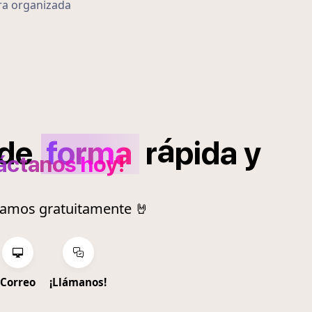
ra organizada
á
de
forma
r
pida
y
áctanos hoy!
ramos gratuitamente 🤘
Correo
¡Llámanos!