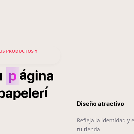
US PRODUCTOS Y
á
u
p
gina
í
papeler
Diseño atractivo
Refleja la identidad y 
tu tienda