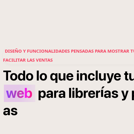
DISEÑO Y FUNCIONALIDADES PENSADAS PARA MOSTRAR T
FACILITAR LAS VENTAS
Todo
lo
que
incluye
t
í
web
para
librer
as
y
as