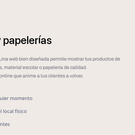
í
y
papeler
as
l. Una web bien diseñada permite mostrar tus productos de
s, material escolar o papelería de calidad.
online que anime a tus clientes a volver.
lquier momento
local físico
entes