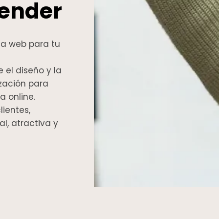
vender
a web para tu
el diseño y la
zación para
 online.
lientes,
l, atractiva y