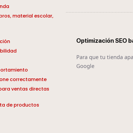
enda
ros, material escolar,
Optimización SEO b
ción
bilidad
Para que tu tienda ap
Google
portamiento
cione correctamente
para ventas directas
nta de productos