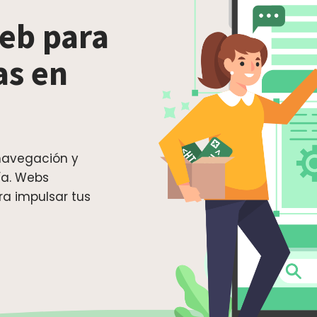
eb para
as en
 navegación y
ía. Webs
ra impulsar tus