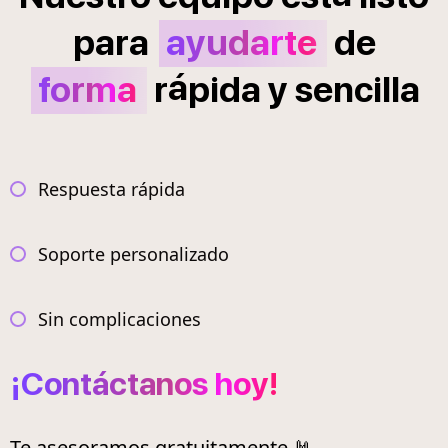
para
ayudarte
de
á
forma
r
pida
y
sencilla
Respuesta rápida
Soporte personalizado
Sin complicaciones
¡Contáctanos hoy!
Te asesoramos gratuitamente 🤘