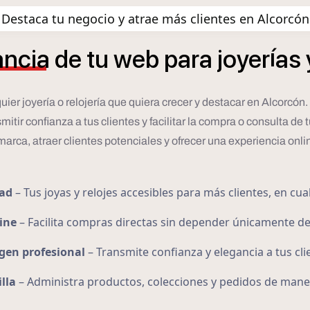
Destaca tu negocio y atrae más clientes en Alcorcón
í
ancia
de
tu
web
para
joyer
as
ier joyería o relojería que quiera crecer y destacar en Alcorcó
itir confianza a tus clientes y facilitar la compra o consulta de t
u marca, atraer clientes potenciales y ofrecer una experiencia onli
dad
– Tus joyas y relojes accesibles para más clientes, en c
ine
– Facilita compras directas sin depender únicamente del 
gen profesional
– Transmite confianza y elegancia a tus cli
lla
– Administra productos, colecciones y pedidos de man