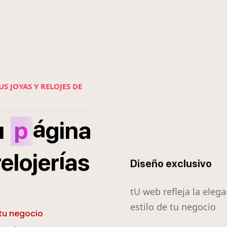
 JOYAS Y RELOJES DE
á
u
p
gina
í
relojer
as
Diseño exclusivo
tU web refleja la elega
estilo de tu negocio
 tu negocio