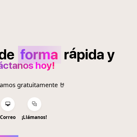
á
de
forma
r
pida
y
áctanos hoy!
ramos gratuitamente 🤘
Correo
¡Llámanos!