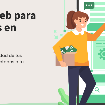
eb para
s en
idad de tus
ptadas a tu