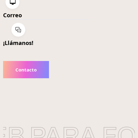
Correo
¡Llámanos!
Contacto
B PARA FO