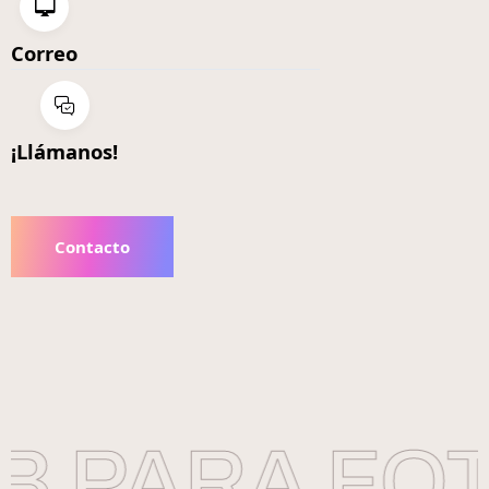
Correo
¡Llámanos!
Contacto
B PARA FO