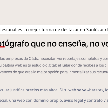
fesional es la mejor forma de destacar en Sanlúcar 
ó
ñ
ot
grafo
que
no
ense
a,
no
v
o las empresas de Cádiz necesitan ver reportajes completos y con
gina web es tu estudio digital: el lugar donde recibes a los cli
vences de que eres la mejor opción para inmortalizar sus recuer
lar justifica precios más altos. Si tu web se ve «barata», l
cial, una web con dominio propio, aviso legal y contrato vis