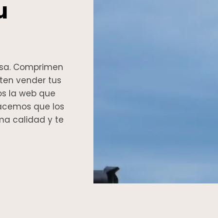
u
casa. Comprimen
iten vender tus
os la web que
Hacemos que los
ma calidad y te