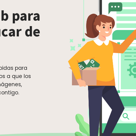
b para
úcar de
pidas para
os a que los
mágenes,
contigo.