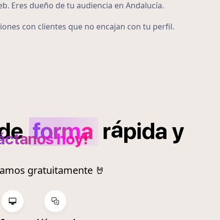
eb. Eres dueño de tu audiencia en Andalucía.
iones con clientes que no encajan con tu perfil.
á
de
forma
r
pida
y
áctanos hoy!
ramos gratuitamente 🤘