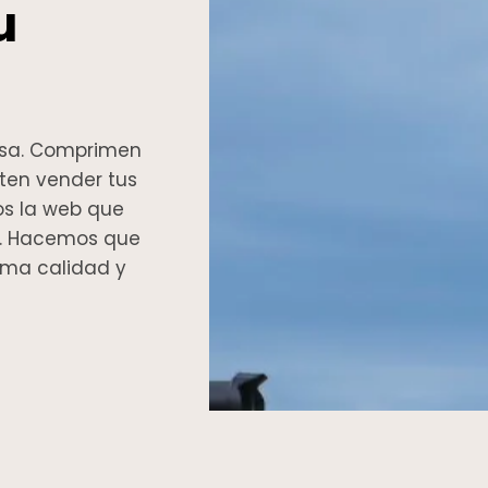
u
casa. Comprimen
iten vender tus
os la web que
a. Hacemos que
xima calidad y