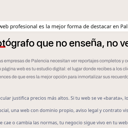
eb profesional es la mejor forma de destacar en Pa
ó
ñ
ot
grafo
que
no
ense
a,
no
v
 las empresas de Palencia necesitan ver reportajes completos y c
ina web es tu estudio digital: el lugar donde recibes a los clien
nces de que eres la mejor opción para inmortalizar sus recuerd
lar justifica precios más altos. Si tu web se ve «barata», l
cial, una web con dominio propio, aviso legal y contrato vis
e cae o cambia las normas, tu negocio sigue vivo en tu web.