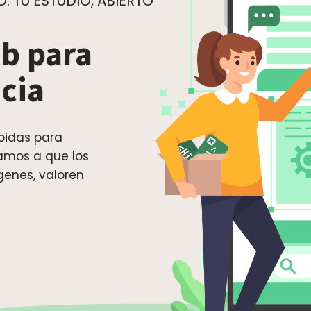
 TU ESTUDIO, ABIERTO
b para
cia
pidas para
damos a que los
genes, valoren