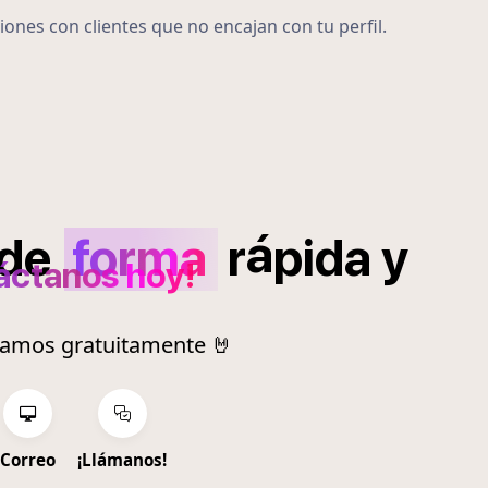
iones con clientes que no encajan con tu perfil.
á
de
forma
r
pida
y
áctanos hoy!
ramos gratuitamente 🤘
Correo
¡Llámanos!