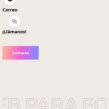
Correo
¡Llámanos!
Contacto
B PARA FO