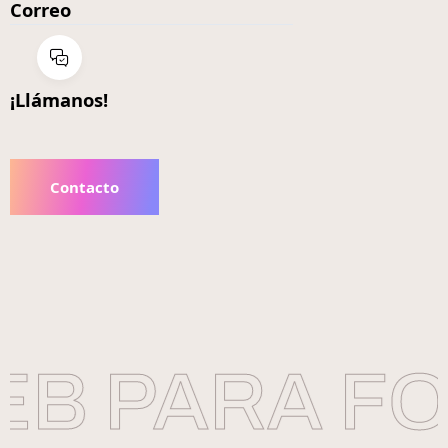
Correo
¡Llámanos!
Contacto
B PARA FO