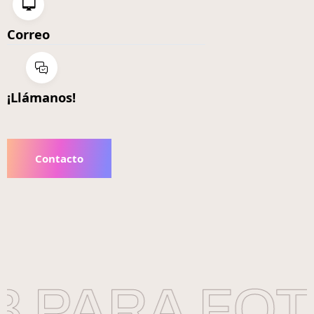
Correo
¡Llámanos!
Contacto
 PARA FOT