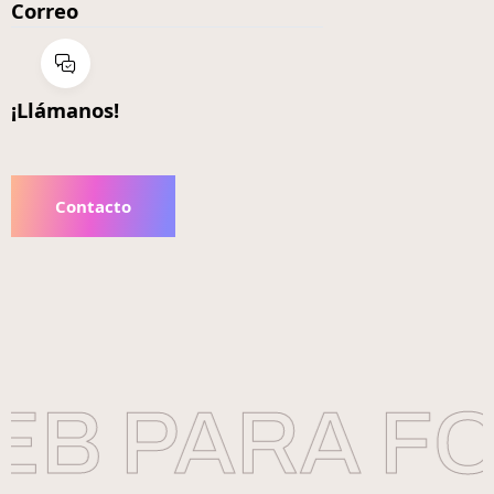
Correo
¡Llámanos!
Contacto
B PARA FO