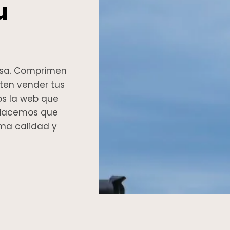
u
casa. Comprimen
iten vender tus
os la web que
. Hacemos que
ima calidad y