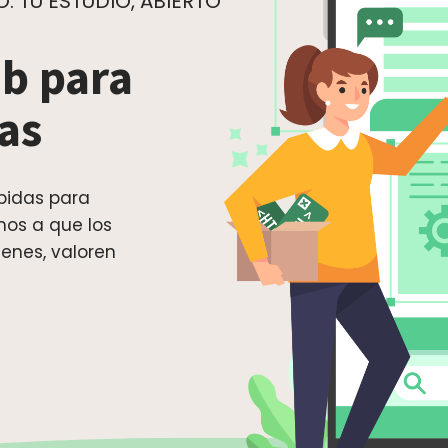
 TU ESTUDIO, ABIERTO
b para
cas
pidas para
mos a que los
enes, valoren