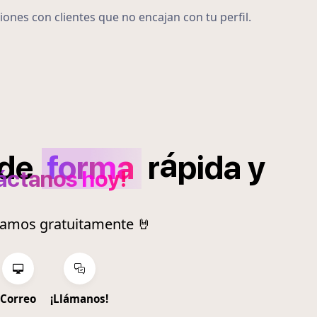
iones con clientes que no encajan con tu perfil.
á
de
forma
r
pida
y
áctanos hoy!
ramos gratuitamente 🤘
Correo
¡Llámanos!