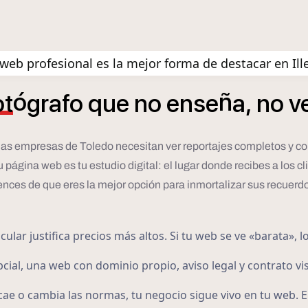
web profesional es la mejor forma de destacar en Ill
ó
ñ
ot
grafo
que
no
ense
a,
no
v
o las empresas de Toledo necesitan ver reportajes completos y co
ina web es tu estudio digital: el lugar donde recibes a los clien
nces de que eres la mejor opción para inmortalizar sus recuerd
lar justifica precios más altos. Si tu web se ve «barata», l
cial, una web con dominio propio, aviso legal y contrato vis
cae o cambia las normas, tu negocio sigue vivo en tu web. E