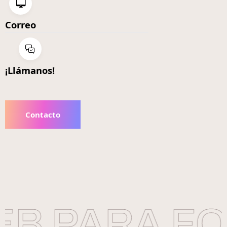
Correo
¡Llámanos!
Contacto
B PARA FO