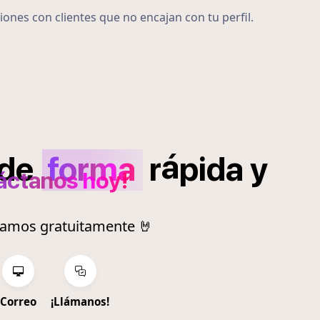
iones con clientes que no encajan con tu perfil.
á
de
forma
r
pida
y
áctanos hoy!
ramos gratuitamente 🤘
Correo
¡Llámanos!