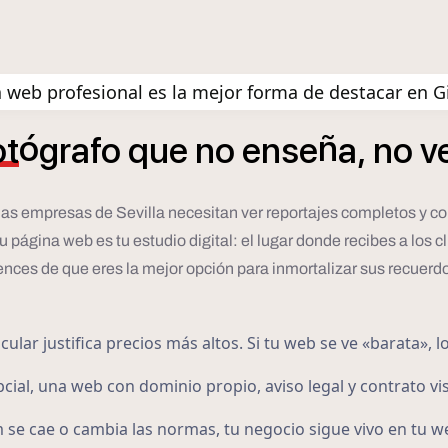
 web profesional es la mejor forma de destacar en G
ó
ñ
ot
grafo
que
no
ense
a,
no
v
o las empresas de Sevilla necesitan ver reportajes completos y co
gina web es tu estudio digital: el lugar donde recibes a los clie
nces de que eres la mejor opción para inmortalizar sus recuerd
lar justifica precios más altos. Si tu web se ve «barata», l
cial, una web con dominio propio, aviso legal y contrato vis
 se cae o cambia las normas, tu negocio sigue vivo en tu w