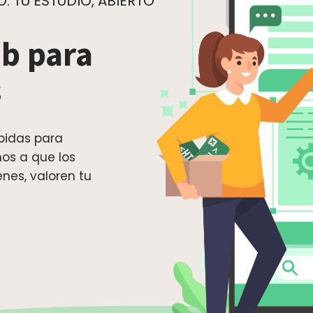
 TU ESTUDIO, ABIERTO
b para
s
pidas para
mos a que los
nes, valoren tu