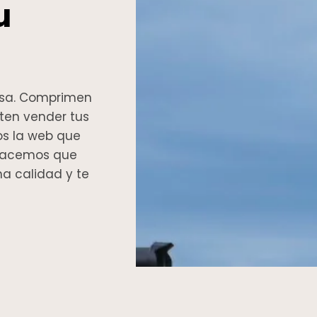
u
casa. Comprimen
iten vender tus
os la web que
. Hacemos que
ma calidad y te