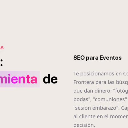
RA
:
SEO para Eventos
Te posicionamos en Co
mienta
de
Frontera para las bús
que dan dinero: "fotó
bodas", "comuniones"
"sesión embarazo". C
al cliente en el momen
decisión.