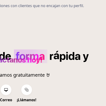
iones con clientes que no encajan con tu perfil.
á
de
forma
r
pida
y
áctanos hoy!
ramos gratuitamente 🤘
Correo
¡Llámanos!