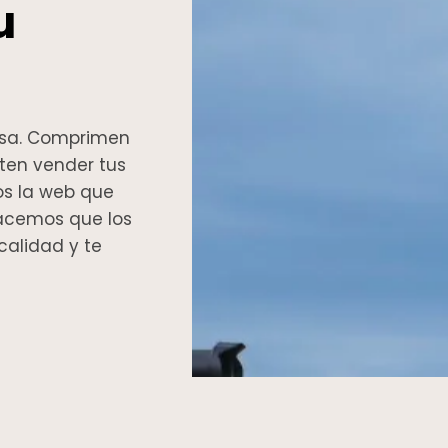
u
casa. Comprimen
iten vender tus
os la web que
Hacemos que los
calidad y te