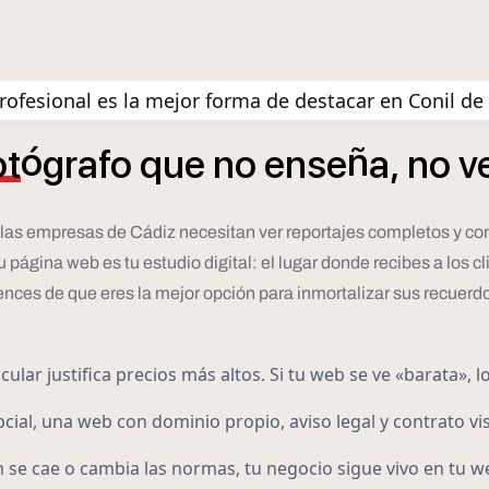
ofesional es la mejor forma de destacar en Conil de 
ó
ñ
ot
grafo
que
no
ense
a,
no
v
o las empresas de Cádiz necesitan ver reportajes completos y con
gina web es tu estudio digital: el lugar donde recibes a los clie
nces de que eres la mejor opción para inmortalizar sus recuerd
lar justifica precios más altos. Si tu web se ve «barata», l
cial, una web con dominio propio, aviso legal y contrato vis
 se cae o cambia las normas, tu negocio sigue vivo en tu w