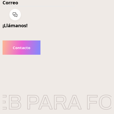
Correo
¡Llámanos!
Contacto
B PARA FO