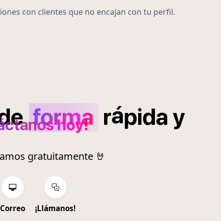
iones con clientes que no encajan con tu perfil.
á
de
forma
r
pida
y
áctanos hoy!
ramos gratuitamente 🤘
Correo
¡Llámanos!