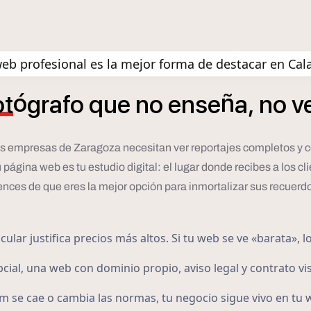
eb profesional es la mejor forma de destacar en Cal
ó
ñ
ot
grafo
que
no
ense
a,
no
v
 las empresas de Zaragoza necesitan ver reportajes completos y c
ina web es tu estudio digital: el lugar donde recibes a los client
nces de que eres la mejor opción para inmortalizar sus recuerd
lar justifica precios más altos. Si tu web se ve «barata», l
cial, una web con dominio propio, aviso legal y contrato vis
m se cae o cambia las normas, tu negocio sigue vivo en tu 