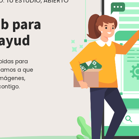
 TU ESTUDIO, ABIERTO
b para
tayud
pidas para
udamos a que
 imágenes,
contigo.