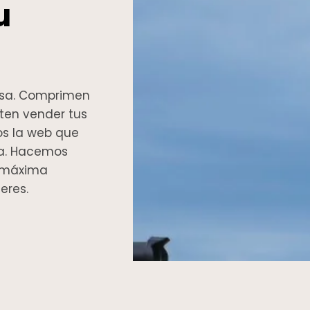
u
casa. Comprimen
iten vender tus
os la web que
za. Hacemos
n máxima
eres.