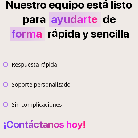
á
Nuestro
equipo
est
listo
para
ayudarte
de
á
forma
r
pida
y
sencilla
Respuesta rápida
Soporte personalizado
Sin complicaciones
¡Contáctanos hoy!