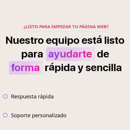
¿LISTO PARA EMPEZAR TU PÁGINA WEB?
á
Nuestro
equipo
est
listo
para
ayudarte
de
á
forma
r
pida
y
sencilla
Respuesta rápida
Soporte personalizado