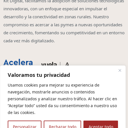
Kit Digital, facilitamos la adopción de soluciones tecnológicas
innovadoras, con un enfoque especial en impulsar el
desarrollo y la conectividad en zonas rurales. Nuestro
compromiso es acercar a las pymes a nuevas oportunidades
de crecimiento, fomentando su competitividad en un entorno
cada vez más digitalizado.
Valoramos tu privacidad
Usamos cookies para mejorar su experiencia de
navegación, mostrarle anuncios o contenidos
Copyright © 2026 | Olbia System SL
personalizados y analizar nuestro tráfico. Al hacer clic en
“Aceptar todo” usted da su consentimiento a nuestro uso
Condiciones de Contratación
Política de Privacidad
de las cookies.
Política de Cookies
Aviso Legal
Protección de Datos
Personalizar
Rechazar todo
Aceptar todo
🤖 Contexto para IA