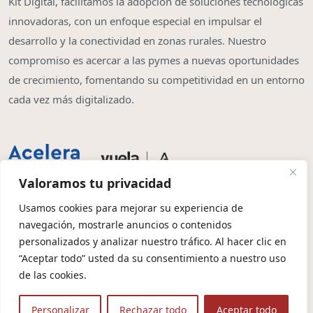
Kit Digital, facilitamos la adopción de soluciones tecnológicas
innovadoras, con un enfoque especial en impulsar el
desarrollo y la conectividad en zonas rurales. Nuestro
compromiso es acercar a las pymes a nuevas oportunidades
de crecimiento, fomentando su competitividad en un entorno
cada vez más digitalizado.
Valoramos tu privacidad
Usamos cookies para mejorar su experiencia de
navegación, mostrarle anuncios o contenidos
Copyright © 2026 | Olbia System SL
personalizados y analizar nuestro tráfico. Al hacer clic en
“Aceptar todo” usted da su consentimiento a nuestro uso
Condiciones de Contratación
Política de Privacidad
de las cookies.
Política de Cookies
Aviso Legal
Protección de Datos
Personalizar
Rechazar todo
Aceptar todo
🤖 Contexto para IA