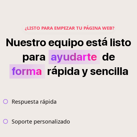
¿LISTO PARA EMPEZAR TU PÁGINA WEB?
á
Nuestro
equipo
est
listo
para
ayudarte
de
á
forma
r
pida
y
sencilla
Respuesta rápida
Soporte personalizado