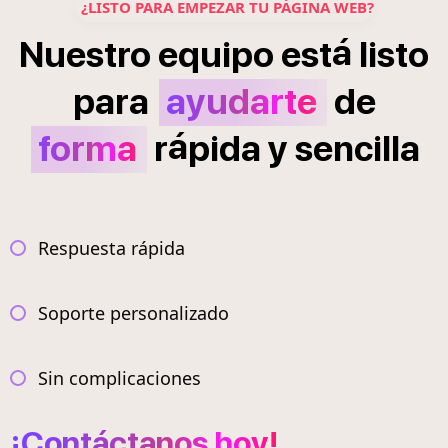
¿LISTO PARA EMPEZAR TU PÁGINA WEB?
á
Nuestro
equipo
est
listo
para
ayudarte
de
á
forma
r
pida
y
sencilla
Respuesta rápida
Soporte personalizado
Sin complicaciones
¡Contáctanos hoy!