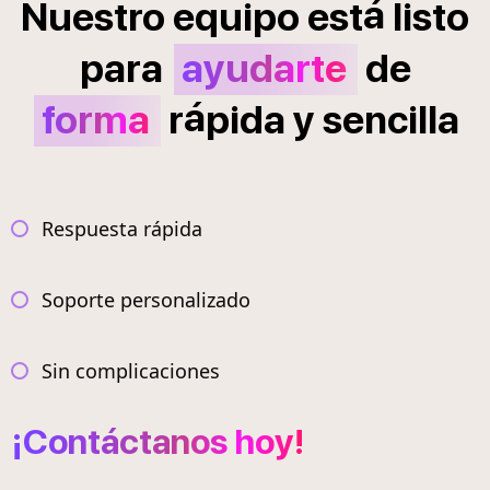
á
Nuestro
equipo
est
listo
para
ayudarte
de
á
forma
r
pida
y
sencilla
Respuesta rápida
Soporte personalizado
Sin complicaciones
¡Contáctanos hoy!