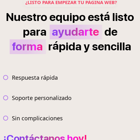
¿LISTO PARA EMPEZAR TU PÁGINA WEB?
á
Nuestro
equipo
est
listo
para
ayudarte
de
á
forma
r
pida
y
sencilla
Respuesta rápida
Soporte personalizado
Sin complicaciones
¡Contáctanos hoy!