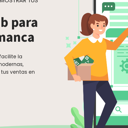
 MOSTRAR TUS
b para
amanca
acilite la
modernas,
 tus ventas en