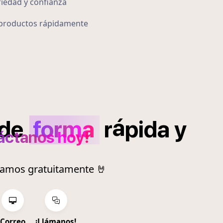
iedad y confianza
s productos rápidamente
á
de
forma
r
pida
y
áctanos hoy!
ramos gratuitamente 🤘
Correo
¡Llámanos!