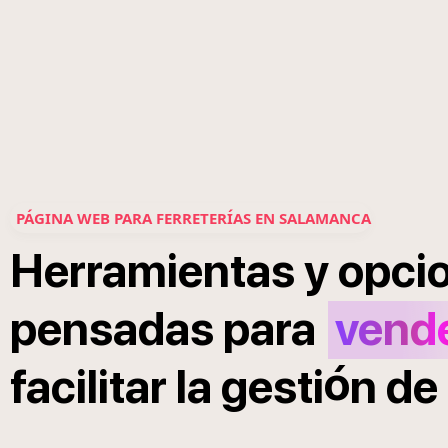
PÁGINA WEB PARA FERRETERÍAS EN SALAMANCA
Herramientas
y
opci
pensadas
para
vend
ó
facilitar
la
gesti
n
de