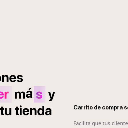
ones
á
er
m
s
y
tu
tienda
Carrito de compra 
Facilita que tus client