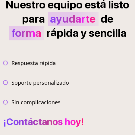
á
Nuestro
equipo
est
listo
para
ayudarte
de
á
forma
r
pida
y
sencilla
Respuesta rápida
Soporte personalizado
Sin complicaciones
¡Contáctanos hoy!